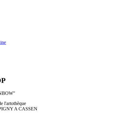
ine
OP
INBOW"
e l'artothèque
PIGNY A CASSEN