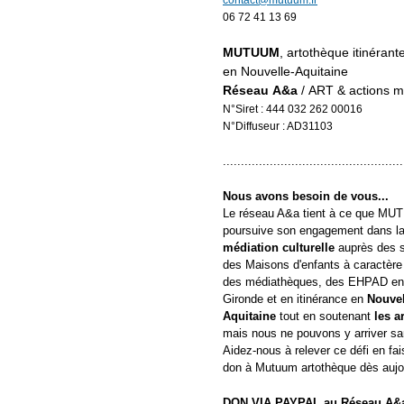
06 72 41 13 69
MUTUUM
, artothèque itinérant
en Nouvelle-Aquitaine
Réseau A&a
/ ART & actions 
N°Siret : 444 032 262 00016
N°Diffuseur : AD31103
..................................................
Nous avons besoin de vous...
Le réseau A&a tient à ce que M
poursuive son engagement dans l
médiation culturelle
auprès des s
des Maisons d'enfants à caractère 
des médiathèques, des EHPAD e
Gironde et en itinérance en
Nouvel
Aquitaine
tout
en soutenant
les ar
mais nous ne pouvons y arriver s
Aidez-nous à relever ce défi en fai
don à Mutuum artothèque dès aujou
DON VIA PAYPAL au Réseau A&