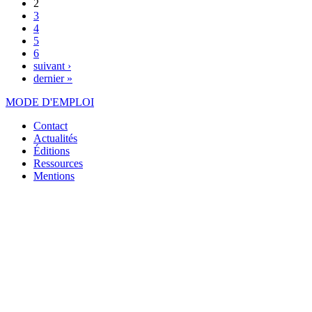
2
3
4
5
6
suivant ›
dernier »
MODE D'EMPLOI
Contact
Actualités
Éditions
Ressources
Mentions